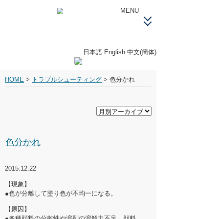
MENU
製品案内製品案内
日本語
English
中文(簡体)
トラブルシューティング
塗料の耐久性について塗料の耐久性に
ついて
HOME
>
トラブルシューティング
>
色分かれ
トラブルシューティングトラブル
シューティング
安全衛生上の注意事項安全衛生上の
注意事項
色分かれ
販売店情報販売店情報
2015.12.22
会社情報会社情報
【現象】
●色が分離して塗り色が不均一になる。
【原因】
●各種顔料の分散性や溶剤の溶解力不足、顔料