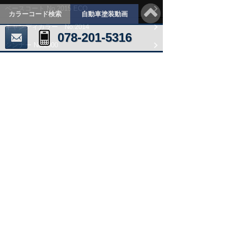
ベースコート No.2015 ECO
カラーコード検索
自動車塗装動画
キャンディカラー No.2014
078-201-5316
シンナー No.2000
シンナー No.2015 ECO
SPフィラー
SVフィラー
SPパテ
塗装用品・副資材
ミキシングマシーン
塗料の耐久性について
安全衛生上の注意事項
販売店情報
販売店の声