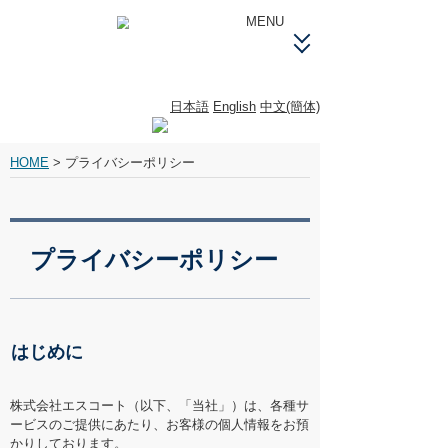
MENU
製品案内製品案内
日本語
English
中文(簡体)
プライバシーポリシー
塗料の耐久性について塗料の耐久性に
ついて
HOME
>
プライバシーポリシー
トラブルシューティングトラブル
シューティング
プライバシーポリシー
安全衛生上の注意事項安全衛生上の
注意事項
販売店情報販売店情報
はじめに
会社情報会社情報
株式会社エスコート（以下、「当社」）は、各種サ
ービスのご提供にあたり、お客様の個人情報をお預
かりしております。