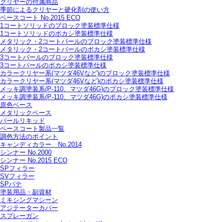
クリヤーの付属商品
季節によるクリヤーと硬化剤の使い方
ベースコート No.2015 ECO
1コートソリッドのブロック塗装標準仕様
1コートソリッドのボカシ塗装標準仕様
メタリック・2コートパールのブロック塗装標準仕様
メタリック・2コートパールのボカシ塗装標準仕様
3コートパールのブロック塗装標準仕様
3コートパールのボカシ塗装標準仕様
カラークリヤー系(マツダ46Vなど)のブロック塗装標準仕様
カラークリヤー系(マツダ46Vなど)のボカシ塗装標準仕様
メッキ調塗装系(P-110、マツダ46G)のブロック塗装標準仕様
メッキ調塗装系(P-110、マツダ46G)のボカシ塗装標準仕様
原色ベース
メタリックベース
パールリキッド
ベースコート製品一覧
調色方法のポイント
キャンディカラー No.2014
シンナー No.2000
シンナー No.2015 ECO
SPフィラー
SVフィラー
SPパテ
塗装用品・副資材
ミキシングマシーン
アジテーターカバー
スプレーガン