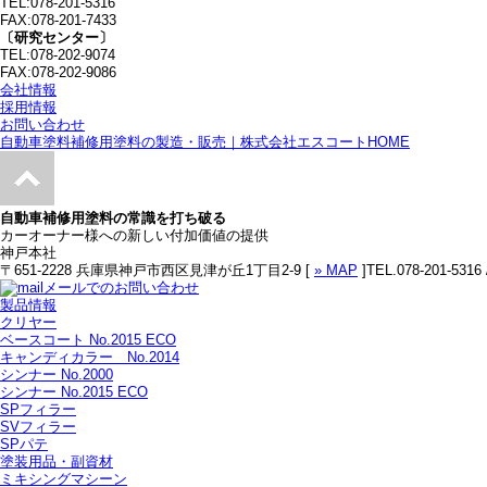
TEL:078-201-5316
FAX:078-201-7433
〔研究センター〕
TEL:078-202-9074
FAX:078-202-9086
会社情報
採用情報
お問い合わせ
自動車塗料補修用塗料の製造・販売｜株式会社エスコートHOME
自動車補修用塗料の常識を打ち破る
カーオーナー様への新しい付加価値の提供
神戸本社
〒651-2228 兵庫県神戸市西区見津が丘1丁目2-9 [
» MAP
]
TEL.078-201-5316 
メールでのお問い合わせ
製品情報
クリヤー
ベースコート No.2015 ECO
キャンディカラー No.2014
シンナー No.2000
シンナー No.2015 ECO
SPフィラー
SVフィラー
SPパテ
塗装用品・副資材
ミキシングマシーン