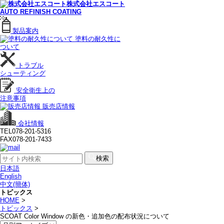
株式会社エスコート
AUTO REFINISH COATING
製品案内
塗料の耐久性に
ついて
トラブル
シューティング
安全衛生上の
注意事項
販売店情報
会社情報
TEL
078-201-5316
FAX
078-201-7433
検索
日本語
English
中文(簡体)
トピックス
HOME
>
トピックス
>
SCOAT Color Window の新色・追加色の配布状況について