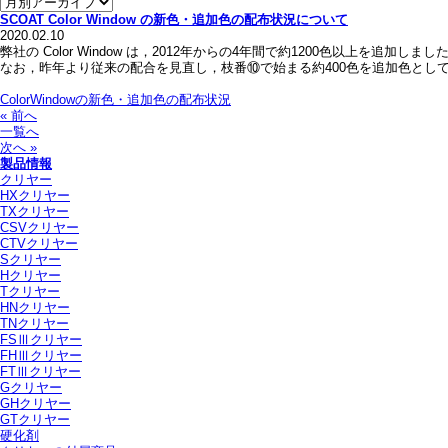
SCOAT Color Window の新色・追加色の配布状況について
2020.02.10
弊社の Color Window は，2012年からの4年間で約1200色以上を追
なお，昨年より従来の配合を見直し，枝番⑩で始まる約400色を追加色として配布し
ColorWindowの新色・追加色の配布状況
« 前へ
一覧へ
次へ »
製品情報
クリヤー
HXクリヤー
TXクリヤー
CSVクリヤー
CTVクリヤー
Sクリヤー
Hクリヤー
Tクリヤー
HNクリヤー
TNクリヤー
FSⅢクリヤー
FHⅢクリヤー
FTⅢクリヤー
Gクリヤー
GHクリヤー
GTクリヤー
硬化剤