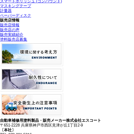
スマートポリッシュ (コンパウンド)
マスキングテープ
計量器
ペーパーディスク
販売店情報
販売店情報
販売店の声
販売実績紹介
塗料販売店募集
自動車補修用塗料製品・販売メーカー
株式会社エスコート
〒651-2228 兵庫県神戸市西区見津が丘1丁目2-9
〔本社〕