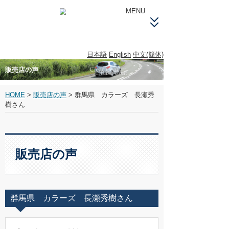
MENU
製品案内製品案内
日本語
English
中文(簡体)
販売店の声
塗料の耐久性について塗料の耐久性に
ついて
HOME
>
販売店の声
>
群馬県 カラーズ 長瀬秀
トラブルシューティングトラブル
樹さん
シューティング
安全衛生上の注意事項安全衛生上の
注意事項
販売店の声
販売店情報販売店情報
会社情報会社情報
群馬県 カラーズ 長瀬秀樹さん