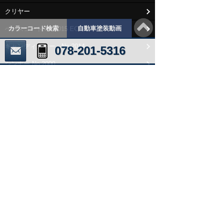
クリヤー
カラーコード検索
自動車塗装動画
ベースコート No.2015 ECO
キャンディカラー No.2014
078-201-5316
シンナー No.2000
シンナー No.2015 ECO
SPフィラー
SVフィラー
SPパテ
塗装用品・副資材
ミキシングマシーン
塗料の耐久性について
安全衛生上の注意事項
販売店情報