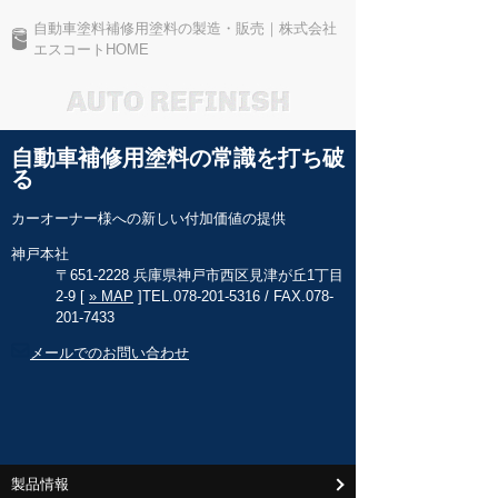
自動車塗料補修用塗料の製造・販売｜株式会社
エスコートHOME
自動車補修用塗料の常識を打ち破
る
カーオーナー様への新しい付加価値の提供
神戸本社
〒651-2228 兵庫県神戸市西区見津が丘1丁目
2-9 [
» MAP
]
TEL.078-201-5316 / FAX.078-
201-7433
メールでのお問い合わせ
製品情報