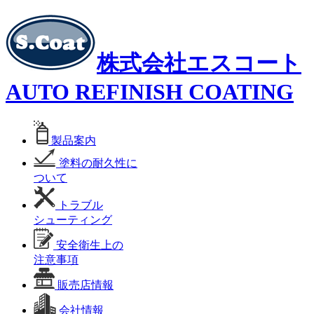
株式会社エスコート
AUTO REFINISH COATING
製品案内
塗料の耐久性に
ついて
トラブル
シューティング
安全衛生上の
注意事項
販売店情報
会社情報