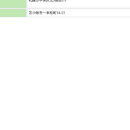
札幌市中央区北3条西1-1
苫小牧市一本松町14-13