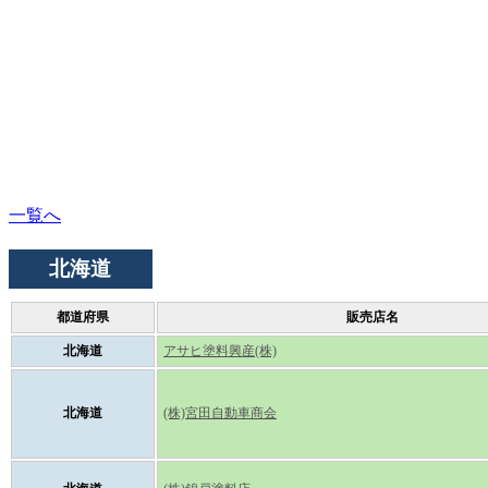
一覧へ
北海道
都道府県
販売店名
北海道
アサヒ塗料興産(株)
北海道
(株)宮田自動車商会