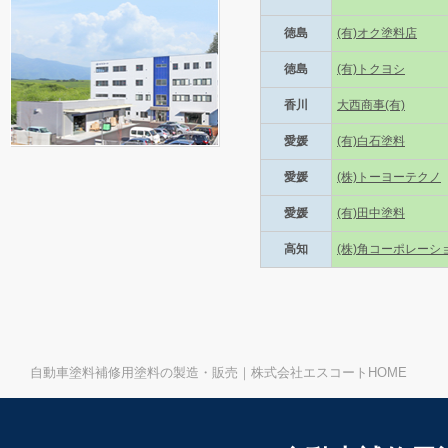
徳島
(有)オク塗料店
徳島
(有)トクヨシ
香川
大西商事(有)
愛媛
(有)白石塗料
愛媛
(株)トーヨーテクノ
愛媛
(有)田中塗料
高知
(株)角コーポレーシ
自動車塗料補修用塗料の製造・販売｜株式会社エスコートHOME