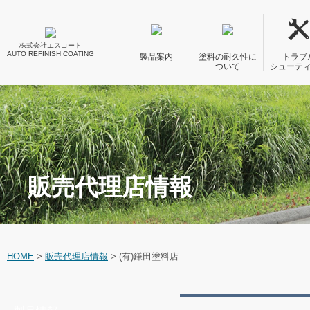
株式会社エスコート
AUTO REFINISH COATING
製品案内
塗料の耐久性に
トラブ
ついて
シューテ
販売代理店情報
HOME
>
販売代理店情報
>
(有)鎌田塗料店