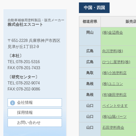
中国・四国
自動車補修用塗料製品・販売メーカー
都道府県
販売
株式会社エスコート
岡山
(株)金辺商会
〒651-2228 兵庫県神戸市西区
見津が丘1丁目2-9
広島
向川塗料(株)
〔本社〕
TEL:078-201-5316
広島
ひつじ屋塗料(株)
FAX:078-201-7433
鳥取
(株)小池塗料店
〔研究センター〕
TEL:078-202-9074
島根
(株)ユニコン
FAX:078-202-9086
島根
(有)鎌田塗料店
会社情報
山口
ペイントやます
採用情報
山口
(株)山陽パーツ
お問い合わせ
山口
石田塗料商会