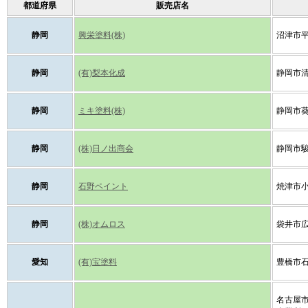
都道府県
販売店名
静岡
興栄塗料(株)
沼津市平町
静岡
(有)梨本化成
静岡市清
静岡
ミキ塗料(株)
静岡市葵
静岡
(株)日ノ出商会
静岡市駿
静岡
石野ペイント
焼津市小
静岡
(株)オムロス
袋井市広岡
愛知
(有)宝塗料
豊橋市石
名古屋市