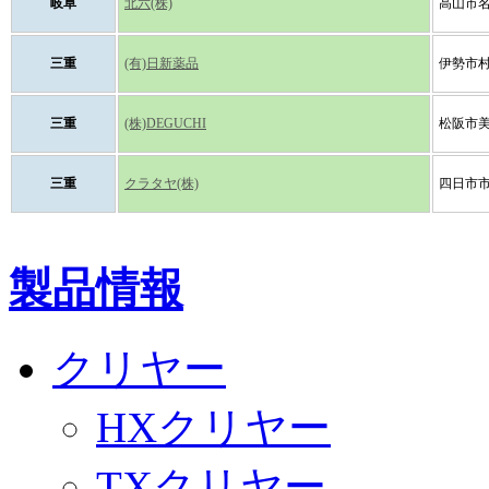
岐阜
北六(株)
高山市名
三重
(有)日新薬品
伊勢市村松
三重
(株)DEGUCHI
松阪市美
三重
クラタヤ(株)
四日市市
製品情報
クリヤー
HXクリヤー
TXクリヤー