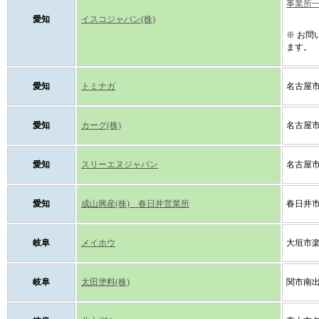
事業所
愛知
イスコジャパン(株)
※ お
ます。
愛知
トミナガ
名古屋市
愛知
カーグ(株)
名古屋市
愛知
スリーエヌジャパン
名古屋市
愛知
成山興産(株) 春日井営業所
春日井市
岐阜
メイホウ
大垣市楽
岐阜
太田塗料(株)
関市南出2