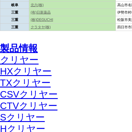
岐阜
北六(株)
高山市名田
三重
(有)日新薬品
伊勢市村松
三重
(株)DEGUCHI
松阪市美
三重
クラタヤ(株)
四日市市西
製品情報
クリヤー
HXクリヤー
TXクリヤー
CSVクリヤー
CTVクリヤー
Sクリヤー
Hクリヤー