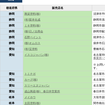
都道府県
販売店名
静岡
興栄塗料(株)
沼津市平町
静岡
(有)梨本化成
静岡市清
静岡
ミキ塗料(株)
静岡市葵
静岡
(株)日ノ出商会
静岡市駿
静岡
石野ペイント
焼津市小川
静岡
(株)オムロス
袋井市広岡
愛知
(有)宝塗料
豊橋市石
愛知
イスコジャパン(株)
名古屋市
事業所一
※ お問
す。
愛知
トミナガ
名古屋市
愛知
カーグ(株)
名古屋市西
愛知
スリーエヌジャパン
名古屋市
愛知
成山興産(株) 春日井営業所
春日井市若
岐阜
メイホウ
大垣市楽田
岐阜
太田塗料(株)
関市南出2