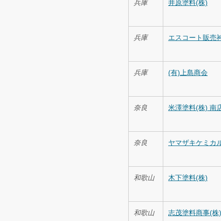
兵庫
井原塗料(株)
兵庫
エスコート販売
兵庫
(有)上島商会
奈良
米澤塗料(株) 南
奈良
ヤマザキケミカ
和歌山
木下塗料(株)
和歌山
志茂塗料商事(株