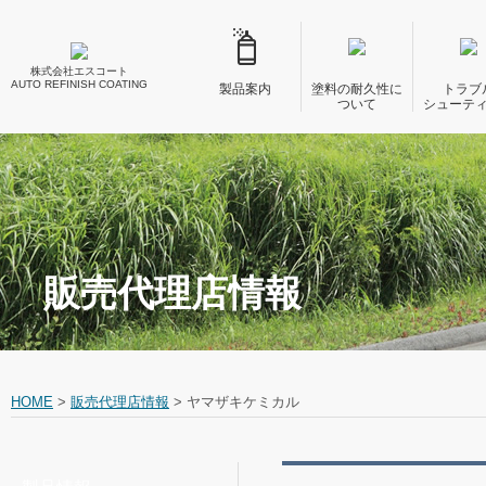
株式会社エスコート
AUTO REFINISH COATING
製品案内
塗料の耐久性に
トラブ
ついて
シューテ
販売代理店情報
HOME
>
販売代理店情報
>
ヤマザキケミカル