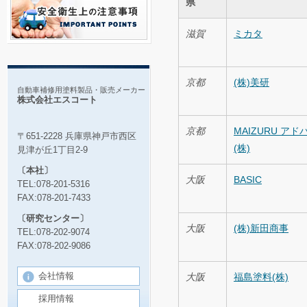
県
滋賀
ミカタ
京都
(株)美研
自動車補修用塗料製品・販売メーカー
株式会社エスコート
京都
MAIZURU アド
〒651-2228 兵庫県神戸市西区
(株)
見津が丘1丁目2-9
〔本社〕
大阪
BASIC
TEL:078-201-5316
FAX:078-201-7433
〔研究センター〕
大阪
(株)新田商事
TEL:078-202-9074
FAX:078-202-9086
会社情報
大阪
福島塗料(株)
採用情報