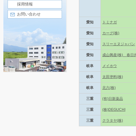
採用情報
お問い合わせ
愛知
トミナガ
愛知
カーグ(株)
愛知
スリーエヌジャパン
愛知
成山興産(株) 春日
岐阜
メイホウ
岐阜
太田塗料(株)
岐阜
北六(株)
三重
(有)日新薬品
三重
(株)DEGUCHI
三重
クラタヤ(株)