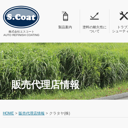
製品案内
塗料の耐久性に
トラブ
ついて
シューテ
株式会社エスコート
AUTO REFINISH COATING
販売代理店情報
HOME
>
販売代理店情報
>
クラタヤ(株)