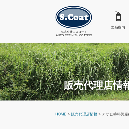
製品案内
株式会社エスコート
AUTO REFINISH COATING
販売代理店情
HOME
>
販売代理店情報
>
アサヒ塗料興産(