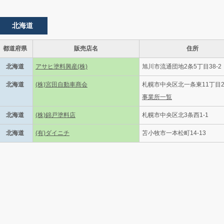
北海道
都道府県
販売店名
住所
北海道
アサヒ塗料興産(株)
旭川市流通団地2条5丁目38-2
北海道
(株)宮田自動車商会
札幌市中央区北一条東11丁目2
事業所一覧
北海道
(株)錦戸塗料店
札幌市中央区北3条西1-1
北海道
(有)ダイニチ
苫小牧市一本松町14-13