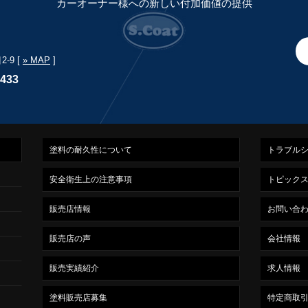
カーオーナー様への新しい付加価値の提供
-9 [
» MAP
]
7433
塗料の耐久性について
トラブル
安全衛生上の注意事項
トピック
販売店情報
お問い合
販売店の声
会社情報
販売実績紹介
求人情報
塗料販売店募集
特定商取