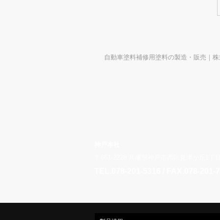
自動車塗料補修用塗料の製造・販売｜株
神戸本社
〒651-2228 兵庫県神戸市西区見津が丘1丁目2
TEL.078-201-5316 / FAX.078-201-