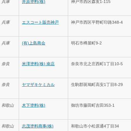
兵庫
井原塗料(株)
神戸市西区森友1-115
兵庫
エスコート販売神戸
神戸市西区平野町印路348-4
兵庫
(有)上島商会
明石市樽屋町9-2
奈良
米澤塗料(株) 南店
奈良市北之庄西町1丁目10-5
奈良
ヤマザキケミカル
生駒郡斑鳩町高安1丁目8-29
和歌山
木下塗料(株)
御坊市藤田町吉田353-1
和歌山
志茂塗料商事(株)
和歌山市小松原通4丁目34