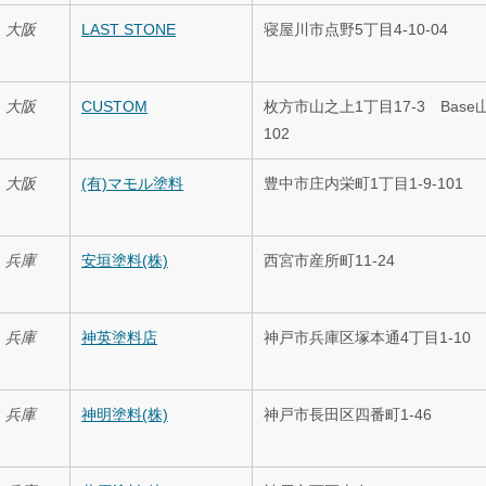
大阪
LAST STONE
寝屋川市点野5丁目4-10-04
大阪
CUSTOM
枚方市山之上1丁目17-3 Base
102
大阪
(有)マモル塗料
豊中市庄内栄町1丁目1-9-101
兵庫
安垣塗料(株)
西宮市産所町11-24
兵庫
神英塗料店
神戸市兵庫区塚本通4丁目1-10
兵庫
神明塗料(株)
神戸市長田区四番町1-46