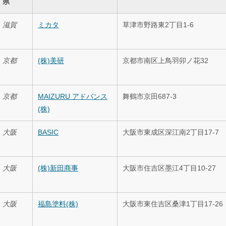
県
滋賀
ミカタ
草津市野路東2丁目1-6
京都
(株)美研
京都市南区上鳥羽卯ノ花32
京都
MAIZURU アドバンス
舞鶴市京田687-3
(株)
大阪
BASIC
大阪市東成区深江南2丁目17-7
大阪
(株)新田商事
大阪市住吉区墨江4丁目10-27
大阪
福島塗料(株)
大阪市東住吉区桑津1丁目17-26