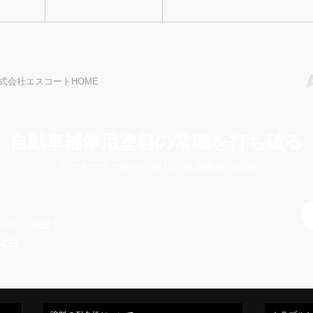
式会社エスコートHOME
自動車補修用塗料の常識を打ち破る
カーオーナー様への新しい付加価値の提供
-9 [
» MAP
]
7433